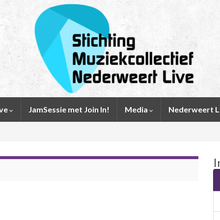
ive
JamSessie met Join In!
Media
Nederweert L
I