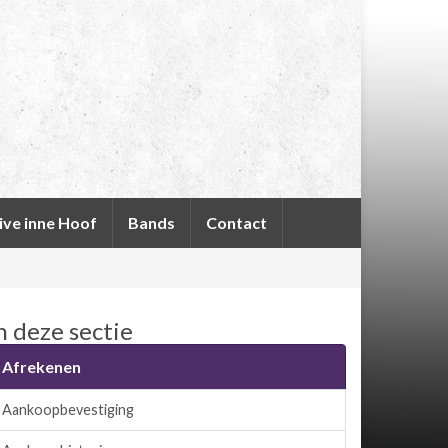
ive inne Hoof
Bands
Contact
n deze sectie
Afrekenen
Aankoopbevestiging