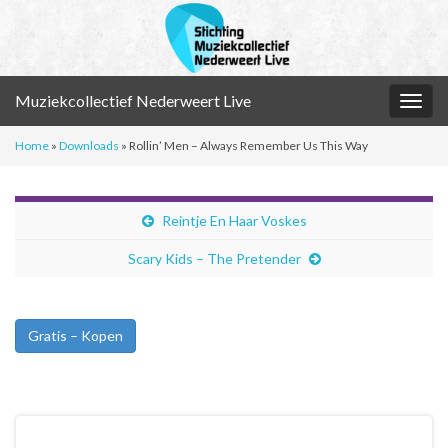
Muziekcollectief Nederweert Live
Togg
navig
Home
»
Downloads
»
Rollin’ Men – Always Remember Us This Way
Reintje En Haar Voskes
Scary Kids – The Pretender
Gratis – Kopen