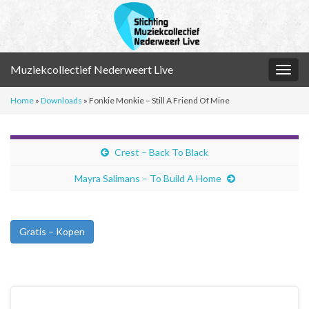
Muziekcollectief Nederweert Live
Togg
navig
Home
»
Downloads
»
Fonkie Monkie – Still A Friend Of Mine
Crest – Back To Black
Mayra Salimans – To Build A Home
Gratis – Kopen