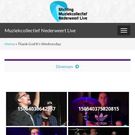
Muziekcollectief Nederweert Live
Togg
navig
Home
»
Thank God It's Wednesday
Diversen
15054030642967
150540375820815