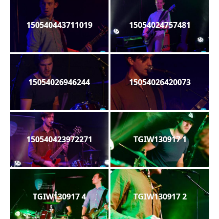
150540443711019
15054024757481
15054026946244
15054026420073
150540423972271
TGIW130917 1
TGIW130917 4
TGIW130917 2