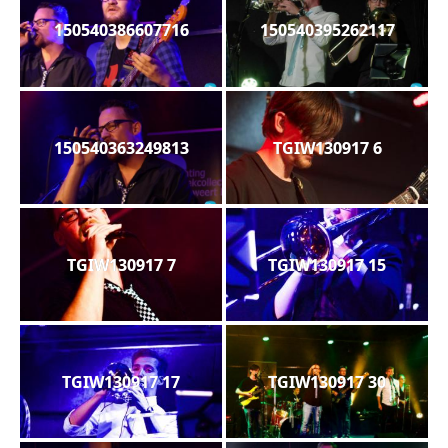
150540386607716
150540395262117
150540363249813
TGIW130917 6
TGIW130917 7
TGIW130917 15
TGIW130917 17
TGIW130917 30