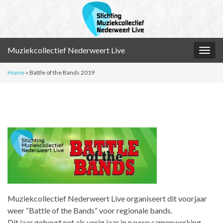
Muziekcollectief Nederweert Live
Togg
navig
Home
»
Battle of the Bands 2019
Muziekcollectief Nederweert Live organiseert dit voorjaar
weer “Battle of the Bands” voor regionale bands.
Dit jaar gebeurt net als vorig jaar in nauwe samenwerking